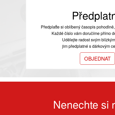
Předplat
Předplaťte si oblíbený časopis pohodlně, 
Každé číslo vám doručíme přímo do
Udělejte radost svým blízkým
jim předplatné s dárkovým cer
OBJEDNAT
Nenechte si n