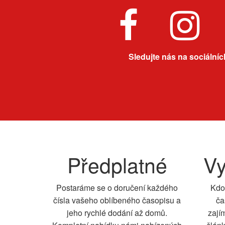
Sledujte nás na sociálních
Předplatné
Vy
Postaráme se o doručení každého
Kdo
čísla vašeho oblíbeného časopisu a
ča
jeho rychlé dodání až domů.
zají