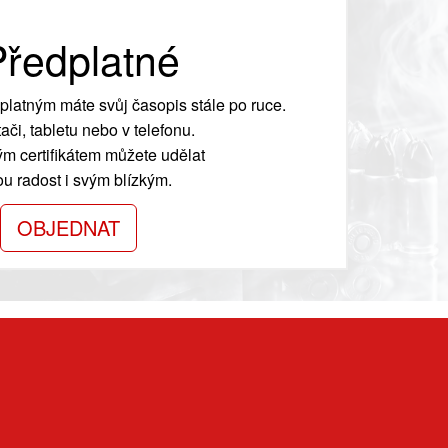
ředplatné
platným máte svůj časopis stále po ruce.
ači, tabletu nebo v telefonu.
m certifikátem můžete udělat
ou radost i svým blízkým.
OBJEDNAT