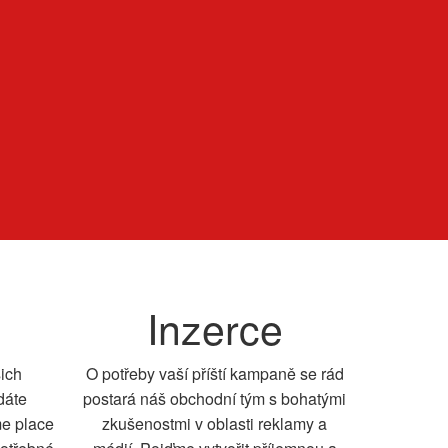
Inzerce
šich
O potřeby vaší příští kampaně se rád
dáte
postará náš obchodní tým s bohatými
me place
zkušenostmi v oblasti reklamy a