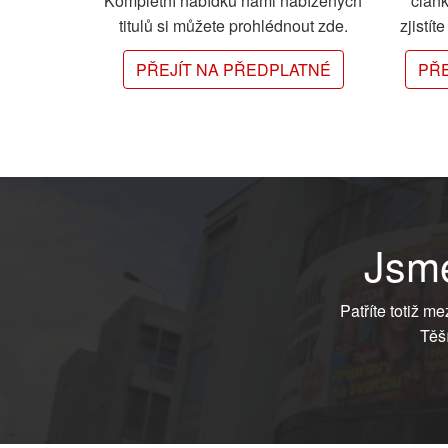
Kompletní nabídku námi nabízených
člán
titulů si můžete prohlédnout zde.
zjistít
PŘEJÍT NA PŘEDPLATNÉ
PŘE
Jsme
Patříte totiž m
Těš