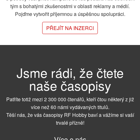
tým s bohatými zkušenostmi v oblasti reklamy a médií.
Pojďme vytvořit příjemnou a úspěšnou spolupráci.
PŘEJÍT NA INZERCI
Jsme rádi, že čtete
naše časopisy
Patříte totiž mezi 2 300 000 čtenářů, kteří čtou některý z již
více než 60 námi vydávaných titulů.
Těší nás, že vás časopisy RF Hobby baví a vážíme si vaší
trvalé přízně!
Více o nás