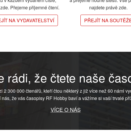
ků v každém vydaném čísle,
a přejeme hodně štěstí. Vše 
e zde. Přejeme příjemné čtení.
najdete právě zde.
JÍT NA VYDAVATELSTVÍ
PŘEJÍT NA SOUTĚŽ
 rádi, že čtete naše čas
ezi 2 300 000 čtenářů, kteří čtou některý z již více než 60 námi vy
í nás, že vás časopisy RF Hobby baví a vážíme si vaší trvalé pří
VÍCE O NÁS