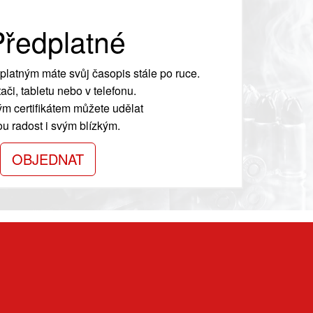
ředplatné
platným máte svůj časopis stále po ruce.
ači, tabletu nebo v telefonu.
m certifikátem můžete udělat
ou radost i svým blízkým.
OBJEDNAT