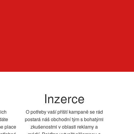
Inzerce
šich
O potřeby vaší příští kampaně se rád
dáte
postará náš obchodní tým s bohatými
me place
zkušenostmi v oblasti reklamy a