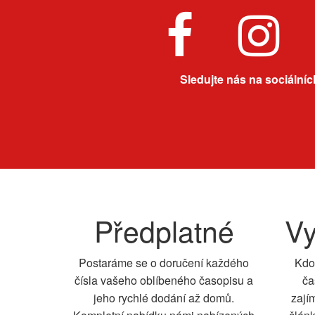
Sledujte nás na sociálních
Předplatné
Vy
Postaráme se o doručení každého
Kdo
čísla vašeho oblíbeného časopisu a
ča
jeho rychlé dodání až domů.
zají