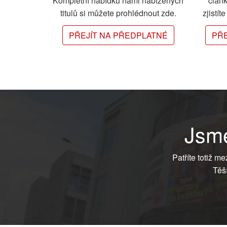
Kompletní nabídku námi nabízených
člán
titulů si můžete prohlédnout zde.
zjistít
PŘEJÍT NA PŘEDPLATNÉ
PŘE
Jsme
Patříte totiž m
Těš