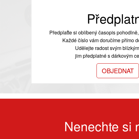
Předplat
Předplaťte si oblíbený časopis pohodlně, 
Každé číslo vám doručíme přímo do
Udělejte radost svým blízkým
jim předplatné s dárkovým cer
OBJEDNAT
Nenechte si n