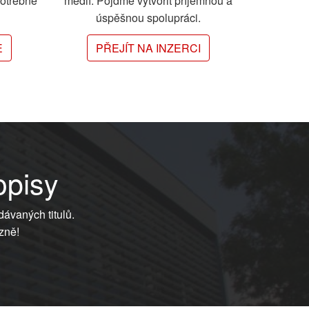
potřebné
médií. Pojďme vytvořit příjemnou a
úspěšnou spolupráci.
E
PŘEJÍT NA INZERCI
opisy
dávaných titulů.
zně!