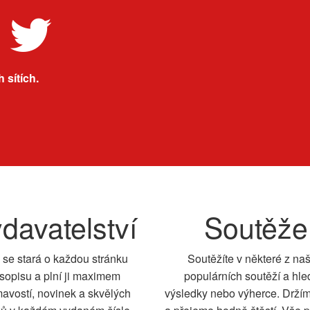
 sítích.
davatelství
Soutěže
 se stará o každou stránku
Soutěžíte v některé z na
sopisu a plní ji maximem
populárních soutěží a hle
mavostí, novinek a skvělých
výsledky nebo výherce. Drží