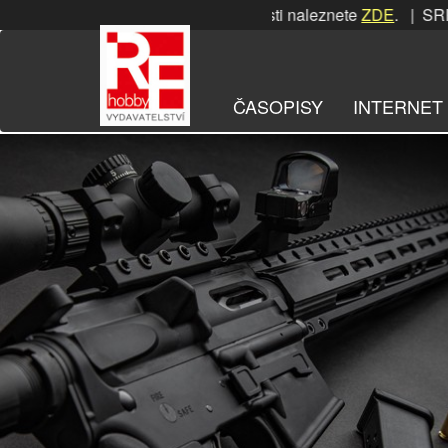
Přeskočit
SRPNOVÁ soutěž! Podrobnosti naleznete
ZDE
. | SRPNOVÁ so
na
obsah
ČASOPISY
INTERNET