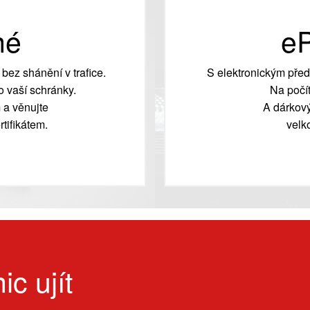
né
eP
bez shánění v trafice.
S elektronickým před
 vaší schránky.
Na počít
 a věnujte
A dárkový
tifikátem.
velk
ic ujít