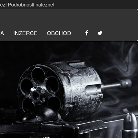
bnosti naleznete
ZDE
. | SRPNOVÁ soutěž! Podrobnosti nal
RA
INZERCE
OBCHOD