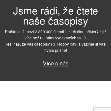
Jsme rádi, že čtete
naše časopisy
Patříte totiž mezi 2 300 000 čtenářů, kteří čtou některý z již
více než 60 námi vydávaných titulů.
Těší nás, že vás časopisy RF Hobby baví a vážíme si vaší
trvalé přízně!
Více o nás