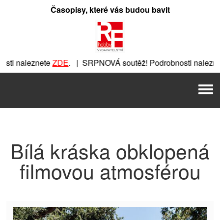
Přeskočit
Časopisy, které vás budou bavit
na
obsah
ti naleznete
ZDE
. | SRPNOVÁ soutěž! Podrobnosti nalezne
nete
ZDE
. | SRPNOVÁ soutěž! Podrobnosti naleznete
ZDE
. |
Men
 | SRPNOVÁ soutěž! Podrobnosti naleznete
ZDE
. | SRPNOVÁ 
Bílá kráska obklopená
filmovou atmosférou