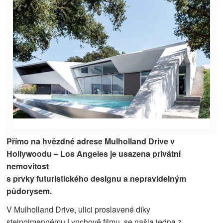
Přímo na hvězdné adrese Mulholland Drive v
Hollywoodu – Los Angeles je usazena privátní
nemovitost
s prvky futuristického designu a nepravidelným
půdorysem.
V Mulholland Drive, ulici proslavené díky
stejnojmennému Lynchově filmu, se našla jedna z