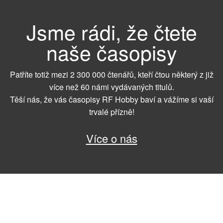
Jsme rádi, že čtete
naše časopisy
Patříte totiž mezi 2 300 000 čtenářů, kteří čtou některý z již
více než 60 námi vydávaných titulů.
Těší nás, že vás časopisy RF Hobby baví a vážíme si vaší
trvalé přízně!
Více o nás