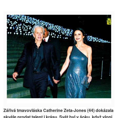
Zářivá tmavovláska Catherine Zeta-Jones (44) dokázala
skvěle prodat talent i krásu. Svět byl v šoku, když vloni