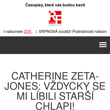
Přeskočit
Časopisy, které vás budou bavit
na
obsah
i naleznete
ZDE
. | SRPNOVÁ soutěž! Podrobnosti naleznet
ete
ZDE
. | SRPNOVÁ soutěž! Podrobnosti naleznete
ZDE
. | 
Men
| SRPNOVÁ soutěž! Podrobnosti naleznete
ZDE
. | SRPNOVÁ s
CATHERINE ZETA-
JONES: VŽDYCKY SE
MI LÍBILI STARŠÍ
CHLAPI!