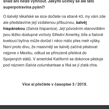
snad ani nelze vyhnout. Jakými účinky se ale tato
superpotravina pyšní?
O šalvěji lékařské se sice dočtete na straně 43, my vám zde
ale představíme její vzdálenou příbuznou,
šalvěj
hispánskou
(
Salvia hispanica
). Její původním stanovištěm
jsou těžko dostupné vrcholy Střední Ameriky, bíle a fialově
kvetoucí bylina může dorůst i něco málo přes metr výšky.
Není proto divu, že masivněji se šalvěj začíná pěstovat
nejprve v Mexiku, odkud se přirozeně přelévá do
Spojených států. V americké Kalifornii se dokonce pěstuje
pod názvem
Salvia columbarieae
a říká se jí zlatá chia.
Více si přečtete v časopise
3 / 2019.