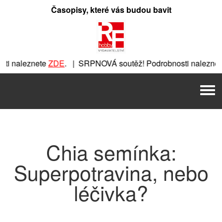
Přeskočit
Časopisy, které vás budou bavit
na
obsah
i naleznete
ZDE
. | SRPNOVÁ soutěž! Podrobnosti naleznet
ete
ZDE
. | SRPNOVÁ soutěž! Podrobnosti naleznete
ZDE
. | 
Men
| SRPNOVÁ soutěž! Podrobnosti naleznete
ZDE
. | SRPNOVÁ s
Chia semínka:
Superpotravina, nebo
léčivka?