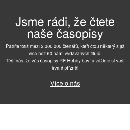
Jsme rádi, že čtete
naše časopisy
Patříte totiž mezi 2 300 000 čtenářů, kteří čtou některý z již
více než 60 námi vydávaných titulů.
Těší nás, že vás časopisy RF Hobby baví a vážíme si vaší
trvalé přízně!
Více o nás