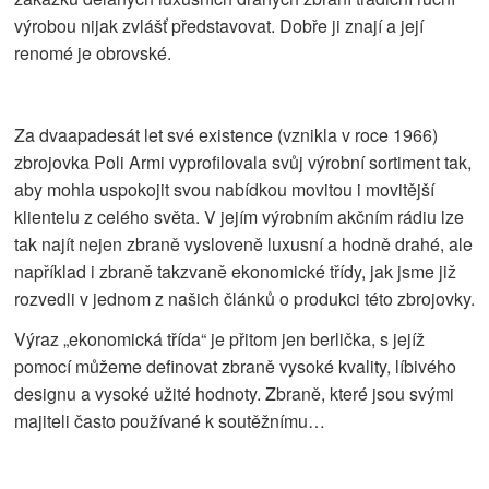
výrobou nijak zvlášť představovat. Dobře ji znají a její
renomé je obrovské.
Za dvaapadesát let své existence (vznikla v roce 1966)
zbrojovka Poli Armi vyprofilovala svůj výrobní sortiment tak,
aby mohla uspokojit svou nabídkou movitou i movitější
klientelu z celého světa. V jejím výrobním akčním rádiu lze
tak najít nejen zbraně vysloveně luxusní a hodně drahé, ale
například i zbraně takzvaně ekonomické třídy, jak jsme již
rozvedli v jednom z našich článků o produkci této zbrojovky.
Výraz „ekonomická třída“ je přitom jen berlička, s jejíž
pomocí můžeme definovat zbraně vysoké kvality, líbivého
designu a vysoké užité hodnoty. Zbraně, které jsou svými
majiteli často používané k soutěžnímu…