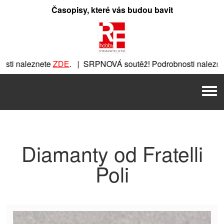
Přeskočit
Časopisy, které vás budou bavit
na
obsah
ti naleznete
ZDE
. | SRPNOVÁ soutěž! Podrobnosti nalezne
nete
ZDE
. | SRPNOVÁ soutěž! Podrobnosti naleznete
ZDE
. |
Men
 | SRPNOVÁ soutěž! Podrobnosti naleznete
ZDE
. | SRPNOVÁ 
Diamanty od Fratelli
Poli