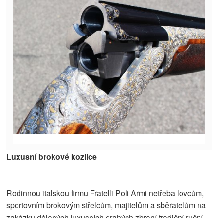
Luxusní brokové kozlice
Rodinnou italskou firmu Fratelli Poli Armi netřeba lovcům,
sportovním brokovým střelcům, majitelům a sběratelům na
zakázku dělaných luxusních drahých zbraní tradiční ruční