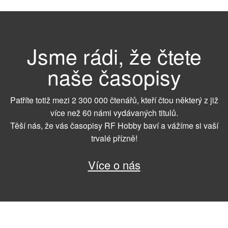
Jsme rádi, že čtete
naše časopisy
Patříte totiž mezi 2 300 000 čtenářů, kteří čtou některý z již
více než 60 námi vydávaných titulů.
Těší nás, že vás časopisy RF Hobby baví a vážíme si vaší
trvalé přízně!
Více o nás