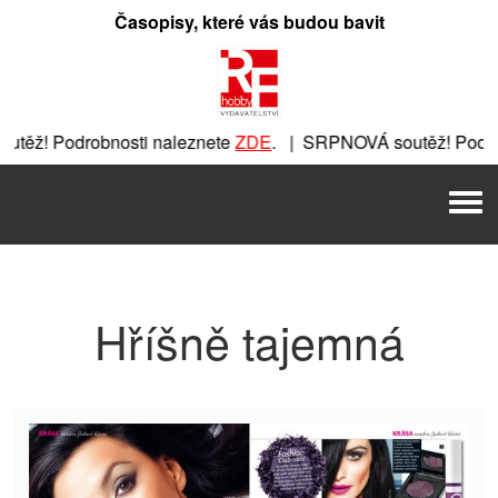
Přeskočit
Časopisy, které vás budou bavit
na
obsah
těž! Podrobnosti naleznete
ZDE
. | SRPNOVÁ soutěž! Podrob
obnosti naleznete
ZDE
. | SRPNOVÁ soutěž! Podrobnosti na
Men
aleznete
ZDE
. | SRPNOVÁ soutěž! Podrobnosti naleznete
ZD
Hříšně tajemná