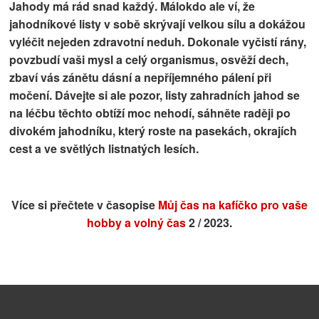
Jahody má rád snad každý. Málokdo ale ví, že
jahodníkové listy v sobě skrývají velkou sílu a dokážou
vyléčit nejeden zdravotní neduh. Dokonale vyčistí rány,
povzbudí vaši mysl a celý organismus, osvěží dech,
zbaví vás zánětu dásní a nepříjemného pálení při
močení. Dávejte si ale pozor, listy zahradních jahod se
na léčbu těchto obtíží moc nehodí, sáhněte raději po
divokém jahodníku, který roste na pasekách, okrajích
cest a ve světlých listnatých lesích.
Více si přečtete v časopise
Můj čas na kafíčko pro vaše
hobby a volný čas
2 / 2023.