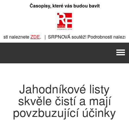
Přeskočit
Časopisy, které vás budou bavit
na
obsah
ti naleznete
ZDE
. | SRPNOVÁ soutěž! Podrobnosti naleznet
nete
ZDE
. | SRPNOVÁ soutěž! Podrobnosti naleznete
ZDE
. |
Men
 | SRPNOVÁ soutěž! Podrobnosti naleznete
ZDE
. | SRPNOVÁ 
Jahodníkové listy
skvěle čistí a mají
povzbuzující účinky