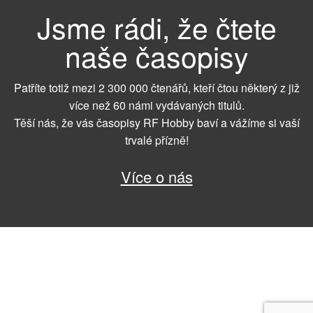
Jsme rádi, že čtete
naše časopisy
Patříte totiž mezi 2 300 000 čtenářů, kteří čtou některý z již
více než 60 námi vydávaných titulů.
Těší nás, že vás časopisy RF Hobby baví a vážíme si vaší
trvalé přízně!
Více o nás