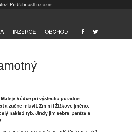
 Podrobnosti naleznete
ZDE
. | SRPNOVÁ soutěž! Podrobnost
RA
INZERCE
OBCHOD
samotný
 Matěje Vůdce při výslechu pořádně
t a začne mluvit. Zmíní i Žižkovo jméno.
elý náklad ryb. Jindy jim sebral peníze a
!
at se o rodinu a rozmnožovat zděděný majetek?