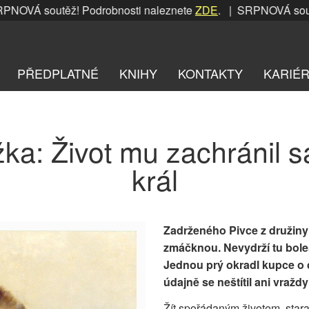
VÁ soutěž! Podrobnosti naleznete
ZDE
. | SRPNOVÁ soutěž!
PŘEDPLATNÉ
KNIHY
KONTAKTY
KARIÉ
žka: Život mu zachránil 
král
Zadrženého Pivce z družiny
zmáčknou. Nevydrží tu boles
Jednou prý okradl kupce o c
údajně se neštítil ani vraždy
Žít spořádaným životem, star