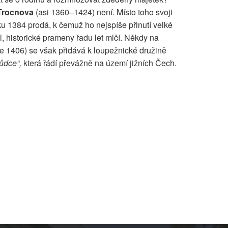
 Trocnova
(asi 1360–1424) není. Místo toho svoji
oku 1384 prodá, k čemuž ho nejspíše přinutí velké
l, historické prameny řadu let mlčí. Někdy na
oce 1406) se však přidává k loupežnické družině
ůdce“,
která řádí převážně na území jižních Čech.