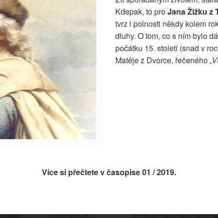
Kdepak, to pro
Jana Žižku z
tvrz i polnosti někdy kolem r
dluhy. O tom, co s ním bylo dá
počátku 15. století (snad v r
Matěje z Dvorce, řečeného
„V
Více si přečtete v časopise
01 / 2019.