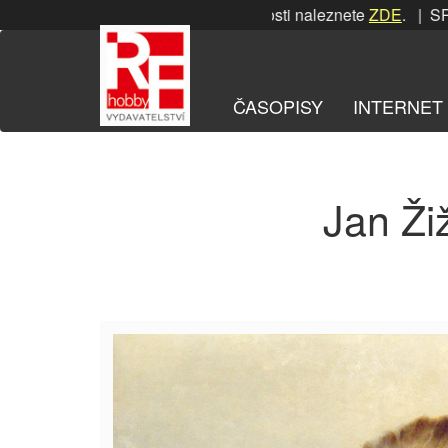
Přeskočit
SRPNOVÁ soutěž! Podrobnosti naleznete
ZDE
. | SRPNO
na
obsah
ČASOPISY
INTERNET
Jan Ži