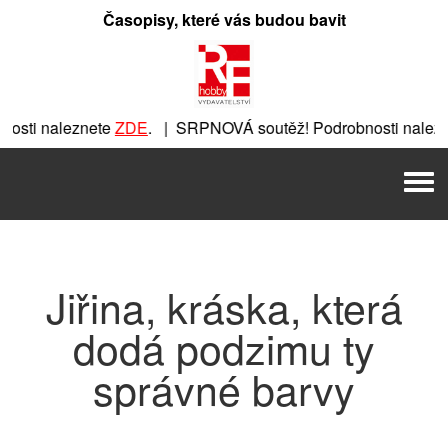
Přeskočit
Časopisy, které vás budou bavit
na
obsah
sti naleznete
ZDE
. | SRPNOVÁ soutěž! Podrobnosti nalezn
znete
ZDE
. | SRPNOVÁ soutěž! Podrobnosti naleznete
ZDE
. 
Men
. | SRPNOVÁ soutěž! Podrobnosti naleznete
ZDE
. | SRPNOVÁ
Jiřina, kráska, která
dodá podzimu ty
správné barvy