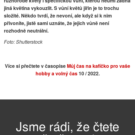
různorodé květy i specifickou vůni, kterou neumí žádná
jiná květina vykouzlit. S vůní květů jiřin je to trochu
složité. Někdo tvrdí, že nevoní, ale když si k nim
přivoníte, jistě sami uznáte, že jejich vůně není
rozhodně neutrální.
Foto: Shutterstock
Více si přečtete v časopise
Můj čas na kafíčko pro vaše
hobby a volný čas
10 / 2022.
Jsme rádi, že čtete