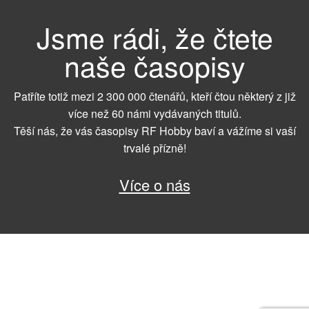
Jsme rádi, že čtete
naše časopisy
Patříte totiž mezi 2 300 000 čtenářů, kteří čtou některý z již
více než 60 námi vydávaných titulů.
Těší nás, že vás časopisy RF Hobby baví a vážíme si vaší
trvalé přízně!
Více o nás