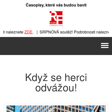
Přeskočit
Časopisy, které vás budou bavit
na
obsah
i naleznete
ZDE
. | SRPNOVÁ soutěž! Podrobnosti naleznet
ete
ZDE
. | SRPNOVÁ soutěž! Podrobnosti naleznete
ZDE
. | 
Men
| SRPNOVÁ soutěž! Podrobnosti naleznete
ZDE
. | SRPNOVÁ s
Když se herci
odvážou!