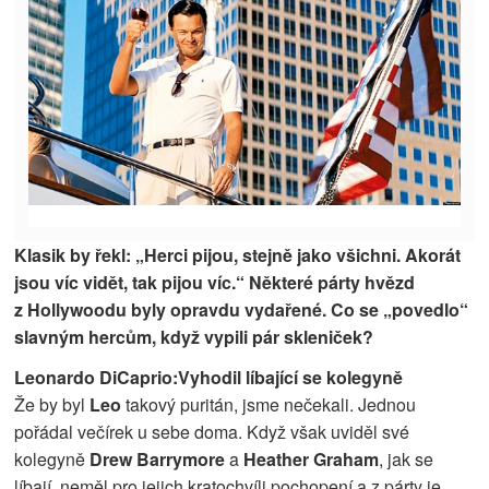
Klasik by řekl: „Herci pijou, stejně jako všichni. Akorát
jsou víc vidět, tak pijou víc.“ Některé párty hvězd
z Hollywoodu byly opravdu vydařené. Co se „povedlo“
slavným hercům, když vypili pár skleniček?
Leonardo DiCaprio:Vyhodil líbající se kolegyně
Že by byl
Leo
takový puritán, jsme nečekali. Jednou
pořádal večírek u sebe doma. Když však uviděl své
kolegyně
Drew Barrymore
a
Heather Graham
, jak se
líbají, neměl pro jejich kratochvíli pochopení a z párty je