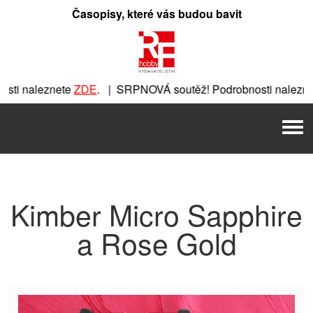
Přeskočit
Časopisy, které vás budou bavit
na
obsah
ti naleznete
ZDE
. | SRPNOVÁ soutěž! Podrobnosti nalezne
nete
ZDE
. | SRPNOVÁ soutěž! Podrobnosti naleznete
ZDE
. |
Men
 | SRPNOVÁ soutěž! Podrobnosti naleznete
ZDE
. | SRPNOVÁ 
Kimber Micro Sapphire
a Rose Gold