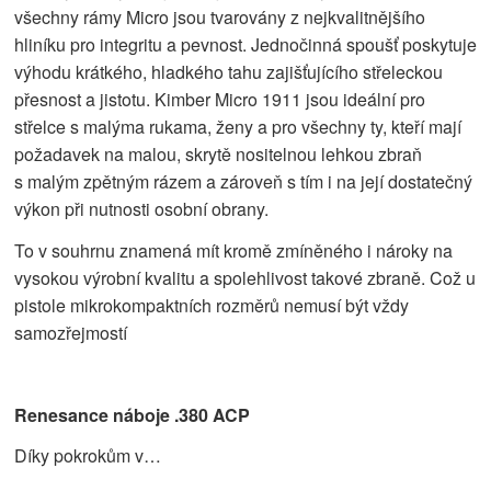
všechny rámy Micro jsou tvarovány z nejkvalitnějšího
hliníku pro integritu a pevnost. Jednočinná spoušť poskytuje
výhodu krátkého, hladkého tahu zajišťujícího střeleckou
přesnost a jistotu. Kimber Micro 1911 jsou ideální pro
střelce s malýma rukama, ženy a pro všechny ty, kteří mají
požadavek na malou, skrytě nositelnou lehkou zbraň
s malým zpětným rázem a zároveň s tím i na její dostatečný
výkon při nutnosti osobní obrany.
To v souhrnu znamená mít kromě zmíněného i nároky na
vysokou výrobní kvalitu a spolehlivost takové zbraně. Což u
pistole mikrokompaktních rozměrů nemusí být vždy
samozřejmostí
Renesance náboje .380 ACP
Díky pokrokům v…