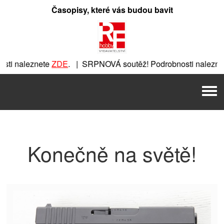
Přeskočit
Časopisy, které vás budou bavit
na
obsah
ti naleznete
ZDE
. | SRPNOVÁ soutěž! Podrobnosti nalezne
nete
ZDE
. | SRPNOVÁ soutěž! Podrobnosti naleznete
ZDE
. |
Men
 | SRPNOVÁ soutěž! Podrobnosti naleznete
ZDE
. | SRPNOVÁ 
Konečně na světě!