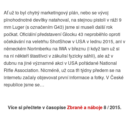
Ať už to byl chytrý marketingový plán, nebo se vývoj
plnohodnotné devítky natahoval, na stejnou pistoli v ráži 9
mm Luger (s označením G43) jsme si museli další rok
počkat. Oficiální představení Glocku 43 neproběhlo oproti
očekávání na veletrhu ShotShow v USA v lednu 2015, ani v
německém Norimberku na IWA v březnu (i když tam už si
na ni někteří štastlivci v zákulisí fyzicky sáhli), ale až v
dubnu na jiné významné akci v USA pořádané National
Rifle Association. Nicméně, už cca tři týdny předem se na
internetu začaly objevovat první informace a fotky. V České
republice jsme se…
Více si přečtete v časopise
Zbraně a náboje
8 / 2015.