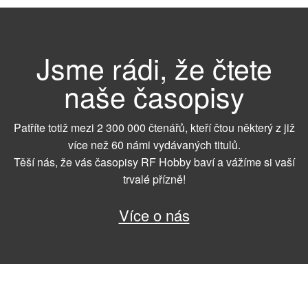
Jsme rádi, že čtete
naše časopisy
Patříte totiž mezi 2 300 000 čtenářů, kteří čtou některý z již
více než 60 námi vydávaných titulů.
Těší nás, že vás časopisy RF Hobby baví a vážíme si vaší
trvalé přízně!
Více o nás