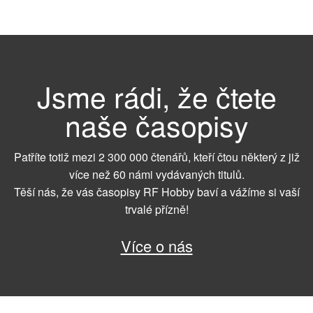
Jsme rádi, že čtete
naše časopisy
Patříte totiž mezi 2 300 000 čtenářů, kteří čtou některý z již
více než 60 námi vydávaných titulů.
Těší nás, že vás časopisy RF Hobby baví a vážíme si vaší
trvalé přízně!
Více o nás