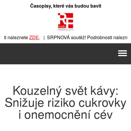
Přeskočit
Časopisy, které vás budou bavit
na
obsah
ti naleznete
ZDE
. | SRPNOVÁ soutěž! Podrobnosti naleznet
ete
ZDE
. | SRPNOVÁ soutěž! Podrobnosti naleznete
ZDE
. |
Men
| SRPNOVÁ soutěž! Podrobnosti naleznete
ZDE
. | SRPNOVÁ 
Kouzelný svět kávy:
Snižuje riziko cukrovky
i onemocnění cév