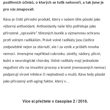
pozitivních účinků, o kterých se tolik nehovoří, a tak jsme je
pro vás zmapovali.
Káva je čistě přírodní produkt, který v našem těle působí jako
výborný antioxidant. Antioxidanty naše tělo potřebuje jako
přirozené „opraváře“ tělesných buněk a významnou ochranu
proti volným radikálům. Právě volné radikály jsou částice
zodpovědné nejen za stárnutí, ale i za vznik a průběh mnoha
nemocí. Jmenujme například cukrovku, záněty, nádory, plicní,
kožní a neurologické choroby. Volné radikály mají jednoduše
negativní vliv na imunitní procesy a kromě jmenovaných nemocí
podporují virové infekce či neplodnost u mužů. Káva tedy působí
…
jako přirozený anti-aging faktor, který v
Více si přečtete v časopise
2 / 2016.