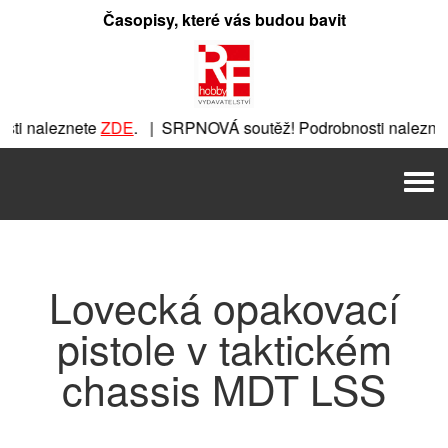
Přeskočit
Časopisy, které vás budou bavit
na
obsah
ti naleznete
ZDE
. | SRPNOVÁ soutěž! Podrobnosti naleznet
ete
ZDE
. | SRPNOVÁ soutěž! Podrobnosti naleznete
ZDE
. |
Men
| SRPNOVÁ soutěž! Podrobnosti naleznete
ZDE
. | SRPNOVÁ 
Lovecká opakovací
pistole v taktickém
chassis MDT LSS