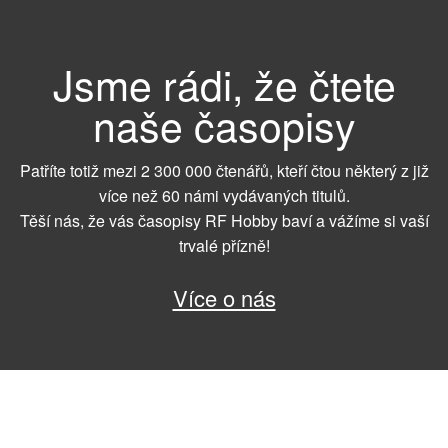
Jsme rádi, že čtete
naše časopisy
Patříte totiž mezi 2 300 000 čtenářů, kteří čtou některý z již
více než 60 námi vydávaných titulů.
Těší nás, že vás časopisy RF Hobby baví a vážíme si vaší
trvalé přízně!
Více o nás