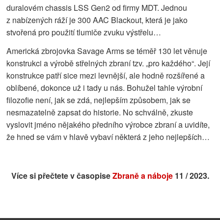
duralovém chassis LSS Gen2 od firmy MDT. Jednou
z nabízených ráží je 300 AAC Blackout, která je jako
stvořená pro použití tlumiče zvuku výstřelu…
Americká zbrojovka Savage Arms se téměř 130 let věnuje
konstrukci a výrobě střelných zbraní tzv. „pro každého“. Její
konstrukce patří sice mezi levnější, ale hodně rozšířené a
oblíbené, dokonce už i tady u nás. Bohužel tahle výrobní
filozofie není, jak se zdá, nejlepším způsobem, jak se
nesmazatelně zapsat do historie. No schválně, zkuste
vyslovit jméno nějakého předního výrobce zbraní a uvidíte,
že hned se vám v hlavě vybaví některá z jeho nejlepších…
Více si přečtete v časopise
Zbraně a náboje
11 / 2023.