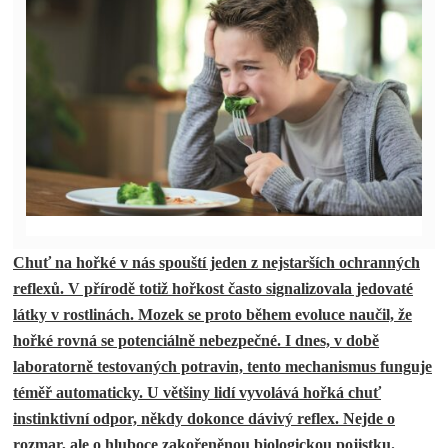
Chuť na hořké v nás spouští jeden z nejstarších ochranných
reflexů. V přírodě totiž hořkost často signalizovala jedovaté
látky v rostlinách. Mozek se proto během evoluce naučil, že
hořké rovná se potenciálně nebezpečné. I dnes, v době
laboratorně testovaných potravin, tento mechanismus funguje
téměř automaticky. U většiny lidí vyvolává hořká chuť
instinktivní odpor, někdy dokonce dávivý reflex. Nejde o
rozmar, ale o hluboce zakořeněnou biologickou pojistku.