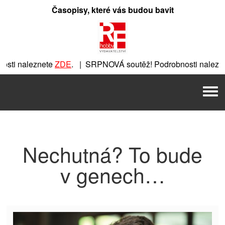
Přeskočit
Časopisy, které vás budou bavit
na
obsah
sti naleznete
ZDE
. | SRPNOVÁ soutěž! Podrobnosti nalezne
znete
ZDE
. | SRPNOVÁ soutěž! Podrobnosti naleznete
ZDE
. 
Men
 | SRPNOVÁ soutěž! Podrobnosti naleznete
ZDE
. | SRPNOVÁ
Nechutná? To bude
v genech…