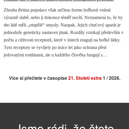
Zhruba třetina populace však určitou formu hořkosti vnímá
výrazně slabě, nebo ji dokonce téměř necítí. Neznamená to, že by
tito lidé měli „otupělé“ smysly. Naopak. Jejich chuťový aparát je
jednoduše geneticky nastaven jinak. Rozdíly vznikají především v
počtu a citlivosti receptorů, které v ústech reagují na hořké látky.
Tyto receptory se vyvíjely po tisíce let jako ochrana před
…
jedovatými rostlinami, ale u každého člověka fungují s
Více si přečtete v časopise
21. Století extra
1 / 2026.
Jsme rádi, že čtete