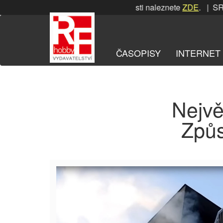
Přeskočit
SRPNOVÁ soutěž! Podrobnosti naleznete
ZDE
. | SRPN
na
obsah
ČASOPISY
INTERNET
Nejvě
Způs