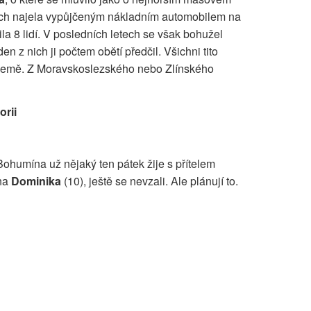
tech najela vypůjčeným nákladním automobilem na
la 8 lidí. V posledních letech se však bohužel
den z nich ji počtem obětí předčil. Všichni tito
 země. Z Moravskoslezského nebo Zlínského
orii
Bohumína už nějaký ten pátek žije s přítelem
yna
Dominika
(10), ještě se nevzali. Ale plánují to.