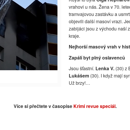
vrahovi u nás. Žena v 70. le
tramvajovou zastávku a usmrti
objevili další masoví vrazi. Je
zabijáci jsou z východu naší
kraje.
Nejhorší masový vrah v hist
Zapálí byt plný oslavenců
Jsou šťastní.
Lenka V.
(30) z 
Lukášem
(30). I když mají s
Už brzy!
…
Více si přečtete v časopise
Krimi revue speciál
.