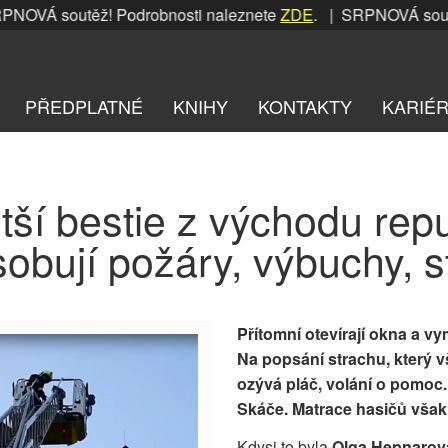
OVÁ soutěž! Podrobnosti naleznete
ZDE
. | SRPNOVÁ soutěž!
PŘEDPLATNÉ
KNIHY
KONTAKTY
KARIÉ
tší bestie z východu repu
obují požáry, výbuchy, stř
Přítomní otevírají okna a vy
Na popsání strachu, který vš
ozývá pláč, volání o pomoc. 
Skáče. Matrace hasičů však
Kdysi to byla
Olga Hepnarov