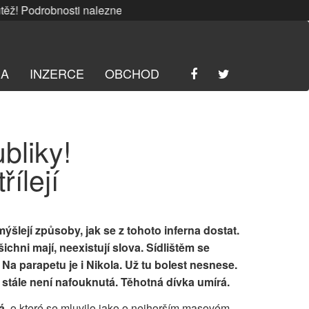
 Podrobnosti naleznete
ZDE
. | SRPNOVÁ soutěž! Podrobnost
RA
INZERCE
OBCHOD
bliky!
ílejí
mýšlejí způsoby, jak se z tohoto inferna dostat.
ichni mají, neexistují slova. Sídlištěm se
Na parapetu je i Nikola. Už tu bolest nesnese.
 stále není nafouknutá. Těhotná dívka umírá.
á
, o které se mluvilo jako o nejhorším masovém