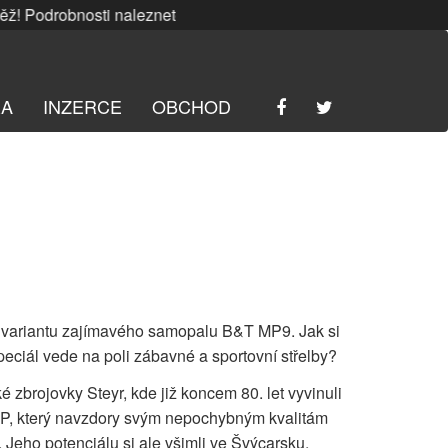
 Podrobnosti naleznete
ZDE
. | SRPNOVÁ soutěž! Podrobnost
RA
INZERCE
OBCHOD
í variantu zajímavého samopalu B&T MP9. Jak si
eciál vede na poli zábavné a sportovní střelby?
 zbrojovky Steyr, kde již koncem 80. let vyvinuli
P, který navzdory svým nepochybným kvalitám
 Jeho potenciálu si ale všimli ve Švýcarsku,