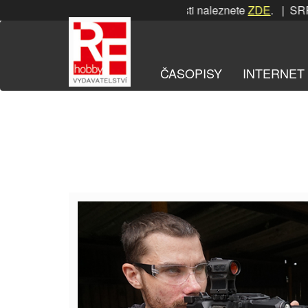
Přeskočit
SRPNOVÁ soutěž! Podrobnosti naleznete
ZDE
. | SRPNO
na
obsah
ČASOPISY
INTERNET