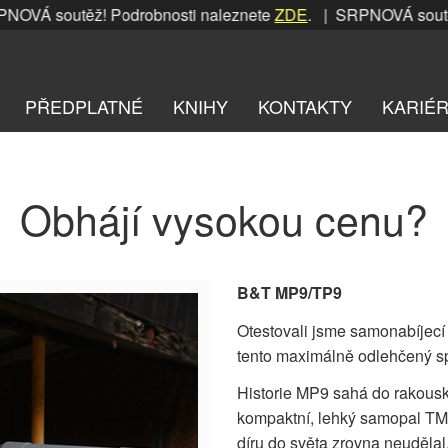
VÁ soutěž! Podrobnosti naleznete
ZDE
. | SRPNOVÁ soutěž!
PŘEDPLATNÉ
KNIHY
KONTAKTY
KARIÉ
Obhájí vysokou cenu?
B&T MP9/TP9
Otestovali jsme samonabíjec
tento maximálně odlehčený sp
Historie MP9 sahá do rakouské
kompaktní, lehký samopal TM
díru do světa zrovna neudělal.