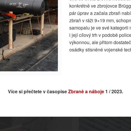
konkrétně ve zbrojovce Brügg
pár úprav a začala zbraň nab
zbraň v ráži 9×19 mm, schopn
samopalu je ve své kategorii 
i její cílový trh v podobě poli
výkonnou, ale přitom dostateč
osádky stísněné vojenské te
Více si přečtete v časopise
Zbraně a náboje
1 / 2023.