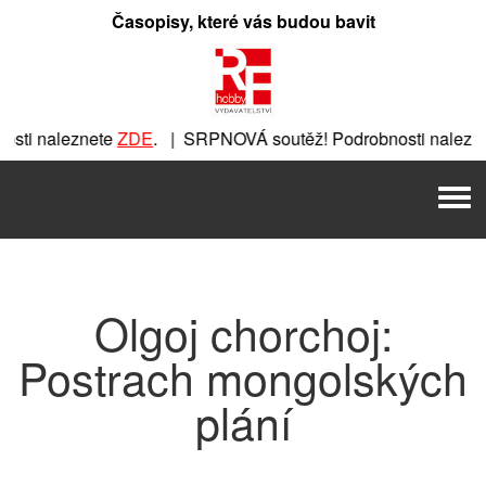
Přeskočit
Časopisy, které vás budou bavit
na
obsah
sti naleznete
ZDE
. | SRPNOVÁ soutěž! Podrobnosti nalezne
znete
ZDE
. | SRPNOVÁ soutěž! Podrobnosti naleznete
ZDE
. 
Men
 | SRPNOVÁ soutěž! Podrobnosti naleznete
ZDE
. | SRPNOVÁ
Olgoj chorchoj:
Postrach mongolských
plání