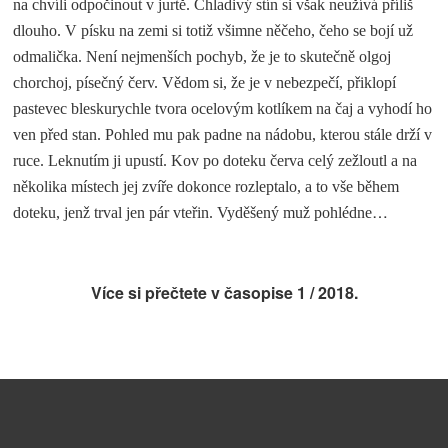
na chvíli odpočinout v jurtě. Chladivý stín si však neužívá příliš
dlouho. V písku na zemi si totiž všimne něčeho, čeho se bojí už
odmalička. Není nejmenších pochyb, že je to skutečně olgoj
chorchoj, písečný červ. Vědom si, že je v nebezpečí, přiklopí
pastevec bleskurychle tvora ocelovým kotlíkem na čaj a vyhodí ho
ven před stan. Pohled mu pak padne na nádobu, kterou stále drží v
ruce. Leknutím ji upustí. Kov po doteku červa celý zežloutl a na
několika místech jej zvíře dokonce rozleptalo, a to vše během
…
doteku, jenž trval jen pár vteřin. Vyděšený muž pohlédne
Více si přečtete v časopise
1 / 2018.