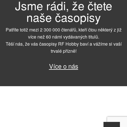
Jsme rádi, že čtete
naše časopisy
Patříte totiž mezi 2 300 000 čtenářů, kteří čtou některý z již
více než 60 námi vydávaných titulů.
Těší nás, že vás časopisy RF Hobby baví a vážíme si vaší
trvalé přízně!
Více o nás