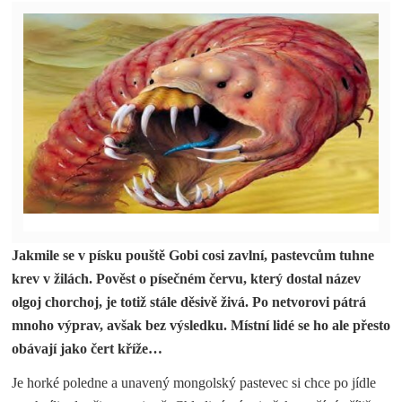
Jakmile se v písku pouště Gobi cosi zavlní, pastevcům tuhne
krev v žilách. Pověst o písečném červu, který dostal název
olgoj chorchoj, je totiž stále děsivě živá. Po netvorovi pátrá
mnoho výprav, avšak bez výsledku. Místní lidé se ho ale přesto
obávají jako čert kříže…
Je horké poledne a unavený mongolský pastevec si chce po jídle