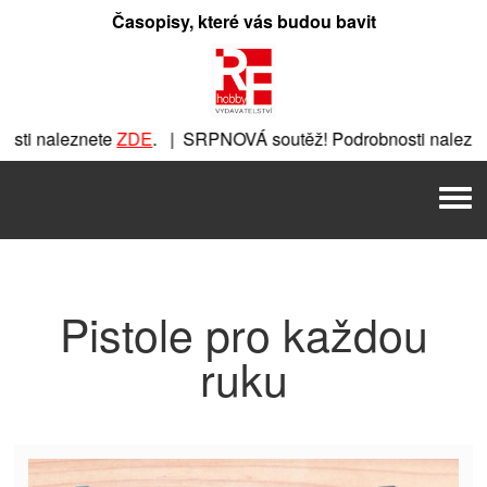
Přeskočit
Časopisy, které vás budou bavit
na
obsah
ti naleznete
ZDE
. | SRPNOVÁ soutěž! Podrobnosti nalezne
nete
ZDE
. | SRPNOVÁ soutěž! Podrobnosti naleznete
ZDE
. |
Men
 | SRPNOVÁ soutěž! Podrobnosti naleznete
ZDE
. | SRPNOVÁ 
Pistole pro každou
ruku