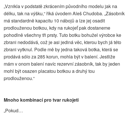
„Vznikla v podstatě zkrácením původního modelu jak na
délku, tak na výšku,“ říká úvodem Aleš Chudoba. „Zásobník
má standardně kapacitu 10 nábojů a lze jej osadit
prodlouženou botkou, kdy na rukojeť pak dostaneme
pohodlně všechny tři prsty. Tuto botku bohužel výrobce ke
zbrani nedodává, což je asi jediná věc, kterou bych já této
zbrani vytknul. Podle mě by jedna taková botka, která se
prodává sólo za 285 korun, mohla být v balení. Jestliže
mám v onom balení navíc rezervní zásobník, tak by jeden
mohl být osazen placatou botkou a druhý tou
prodlouženou.“
Mnoho kombinací pro tvar rukojeti
„Pokud…