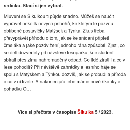
srdíčko. Stačí si jen vybrat.
Mluvení se Šikulkou ti půjde snadno. Můžeš se naučit
vyprávět několik nových příběhů, ke kterým tě pozvou
oblíbené postavičky Matýsek a Týnka. Zkus třeba
převyprávět příhodu o tom, jak se ke snídani připletl
čmeláka a jaké pozdvižení jednoho rána způsobil. Zjisti, co
se děti dozvěděly při návštěvě lesoparku, kde studenti
sbírali přes zimu nahromaděný odpad. Co lidé ztratili a co v
lese pohodili? Při návštěvě zahrádky a lesního háje se
spolu s Matýskem a Týnkou dozvíš, jak se probudila příroda
a co v ní kvete. A nakonec pro tebe máme nové říkanky a
pohádku O…
Více si přečtete v časopise
Šikulka
5 / 2023.