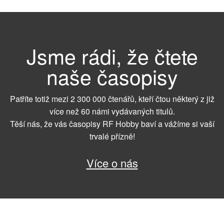
Jsme rádi, že čtete
naše časopisy
Patříte totiž mezi 2 300 000 čtenářů, kteří čtou některý z již
více než 60 námi vydávaných titulů.
Těší nás, že vás časopisy RF Hobby baví a vážíme si vaší
trvalé přízně!
Více o nás