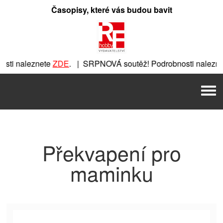
Přeskočit
Časopisy, které vás budou bavit
na
obsah
ti naleznete
ZDE
. | SRPNOVÁ soutěž! Podrobnosti nalezne
nete
ZDE
. | SRPNOVÁ soutěž! Podrobnosti naleznete
ZDE
. |
Men
 | SRPNOVÁ soutěž! Podrobnosti naleznete
ZDE
. | SRPNOVÁ 
Překvapení pro
maminku