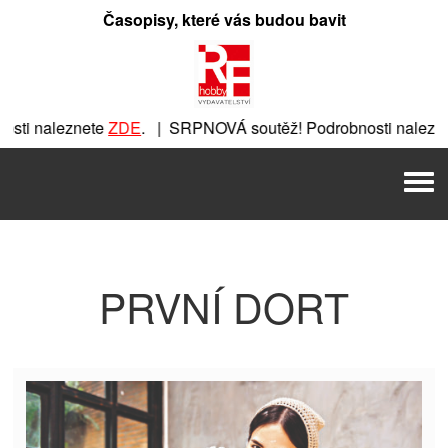
Přeskočit
Časopisy, které vás budou bavit
na
obsah
sti naleznete
ZDE
. | SRPNOVÁ soutěž! Podrobnosti nalezne
nete
ZDE
. | SRPNOVÁ soutěž! Podrobnosti naleznete
ZDE
. 
Men
 | SRPNOVÁ soutěž! Podrobnosti naleznete
ZDE
. | SRPNOVÁ
PRVNÍ DORT