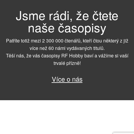
Jsme rádi, že čtete
naše časopisy
Patříte totiž mezi 2 300 000 čtenářů, kteří čtou některý z již
více než 60 námi vydávaných titulů.
Těší nás, že vás časopisy RF Hobby baví a vážíme si vaší
trvalé přízně!
Více o nás