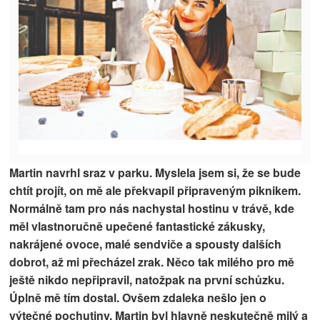
Martin navrhl sraz v parku. Myslela jsem si, že se bude
chtít projít, on mě ale překvapil připraveným piknikem.
Normálně tam pro nás nachystal hostinu v trávě, kde
měl vlastnoručně upečené fantastické zákusky,
nakrájené ovoce, malé sendviče a spousty dalších
dobrot, až mi přecházel zrak. Něco tak milého pro mě
ještě nikdo nepřipravil, natožpak na první schůzku.
Úplně mě tím dostal. Ovšem zdaleka nešlo jen o
výtečné pochutiny. Martin byl hlavně neskutečně milý a