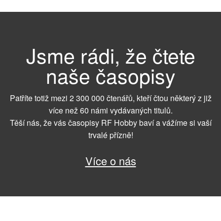
Jsme rádi, že čtete
naše časopisy
Patříte totiž mezi 2 300 000 čtenářů, kteří čtou některý z již
více než 60 námi vydávaných titulů.
Těší nás, že vás časopisy RF Hobby baví a vážíme si vaší
trvalé přízně!
Více o nás