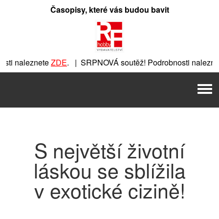
Přeskočit
Časopisy, které vás budou bavit
na
obsah
ti naleznete
ZDE
. | SRPNOVÁ soutěž! Podrobnosti naleznet
nete
ZDE
. | SRPNOVÁ soutěž! Podrobnosti naleznete
ZDE
. |
Men
 | SRPNOVÁ soutěž! Podrobnosti naleznete
ZDE
. | SRPNOVÁ 
S největší životní
láskou se sblížila
v exotické cizině!