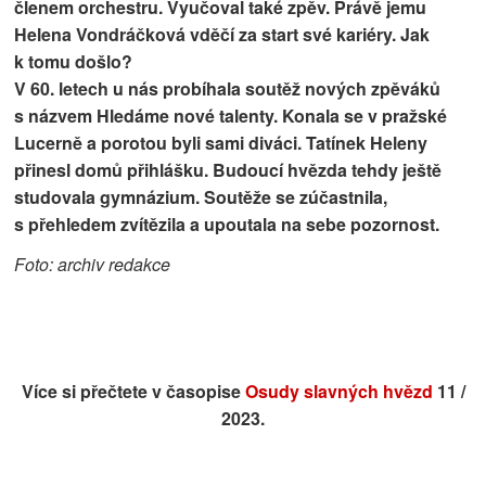
členem orchestru. Vyučoval také zpěv. Právě jemu
Helena Vondráčková vděčí za start své kariéry. Jak
k tomu došlo?
V 60. letech u nás probíhala soutěž nových zpěváků
s názvem Hledáme nové talenty. Konala se v pražské
Lucerně a porotou byli sami diváci. Tatínek Heleny
přinesl domů přihlášku. Budoucí hvězda tehdy ještě
studovala gymnázium. Soutěže se zúčastnila,
s přehledem zvítězila a upoutala na sebe pozornost.
Foto: archiv redakce
Více si přečtete v časopise
Osudy slavných hvězd
11 /
2023.