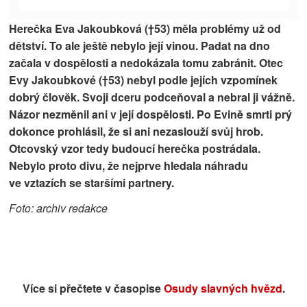
Herečka Eva Jakoubková (†53) měla problémy už od
dětství. To ale ještě nebylo její vinou. Padat na dno
začala v dospělosti a nedokázala tomu zabránit. Otec
Evy Jakoubkové (†53) nebyl podle jejích vzpomínek
dobrý člověk. Svoji dceru podceňoval a nebral ji vážně.
Názor nezměnil ani v její dospělosti. Po Evině smrti prý
dokonce prohlásil, že si ani nezaslouží svůj hrob.
Otcovský vzor tedy budoucí herečka postrádala.
Nebylo proto divu, že nejprve hledala náhradu
ve vztazích se staršími partnery.
Foto: archiv redakce
Více si přečtete v časopise
Osudy slavných hvězd
.