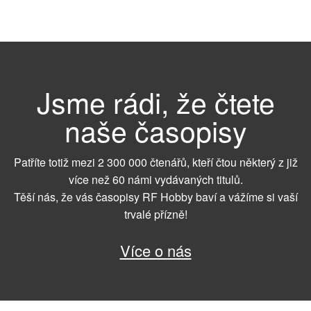
Jsme rádi, že čtete
naše časopisy
Patříte totiž mezi 2 300 000 čtenářů, kteří čtou některý z již
více než 60 námi vydávaných titulů.
Těší nás, že vás časopisy RF Hobby baví a vážíme si vaší
trvalé přízně!
Více o nás