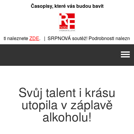
Přeskočit
Časopisy, které vás budou bavit
na
obsah
ti naleznete
ZDE
. | SRPNOVÁ soutěž! Podrobnosti naleznet
ete
ZDE
. | SRPNOVÁ soutěž! Podrobnosti naleznete
ZDE
. |
Men
| SRPNOVÁ soutěž! Podrobnosti naleznete
ZDE
. | SRPNOVÁ 
Svůj talent i krásu
utopila v záplavě
alkoholu!