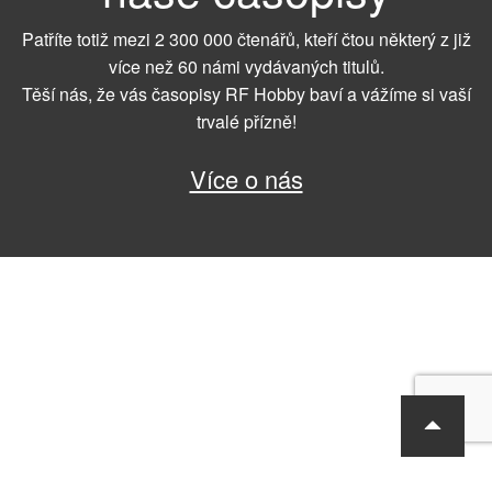
Patříte totiž mezi 2 300 000 čtenářů, kteří čtou některý z již
více než 60 námi vydávaných titulů.
Těší nás, že vás časopisy RF Hobby baví a vážíme si vaší
trvalé přízně!
Více o nás
RF Hobby s.r.o., Bohdalecká 6/1420, Praha 10, 101 00
tel.: 420 281 090 611, e-mail: sekretariat@rf-hobby.cz