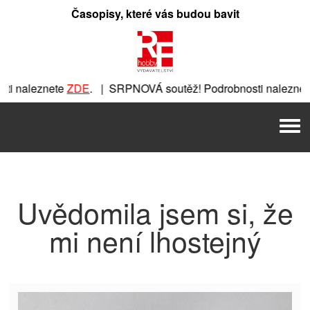
Přeskočit
Časopisy, které vás budou bavit
na
obsah
i naleznete
ZDE
. | SRPNOVÁ soutěž! Podrobnosti naleznete
ete
ZDE
. | SRPNOVÁ soutěž! Podrobnosti naleznete
ZDE
. | 
Men
| SRPNOVÁ soutěž! Podrobnosti naleznete
ZDE
. | SRPNOVÁ s
Uvědomila jsem si, že
mi není lhostejný