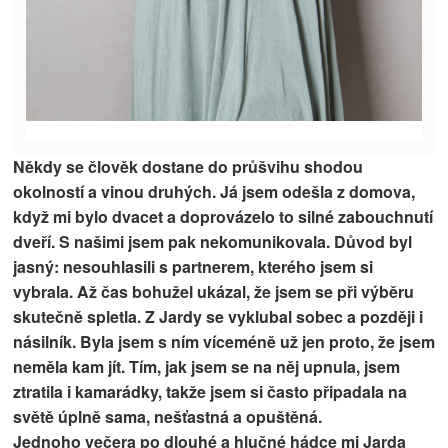
Někdy se člověk dostane do průšvihu shodou
okolností a vinou druhých. Já jsem odešla z domova,
když mi bylo dvacet a doprovázelo to silné zabouchnutí
dveří. S našimi jsem pak nekomunikovala. Důvod byl
jasný: nesouhlasili s partnerem, kterého jsem si
vybrala. Až čas bohužel ukázal, že jsem se při výběru
skutečně spletla. Z Jardy se vyklubal sobec a později i
násilník. Byla jsem s ním víceméně už jen proto, že jsem
neměla kam jít. Tím, jak jsem se na něj upnula, jsem
ztratila i kamarádky, takže jsem si často připadala na
světě úplně sama, nešťastná a opuštěná.
Jednoho večera po dlouhé a hlučné hádce mi Jarda