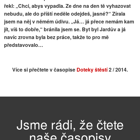
řekl: „Chci, abys vypadla. Ze dne na den tě vyhazovat
nebudu, ale do příští neděle odejdeš, jasné?“ Zírala
jsem na něj v němém údivu. „Já… já přece nemám kam
jít, víš to dobře,“ bránila jsem se. Byt byl Jardův a já
navíc zrovna byla bez práce, takže to pro mě
představovalo…
Více si přečtete v časopise
Doteky štěstí
2 / 2014.
Jsme rádi, že čtete
naše časopisy