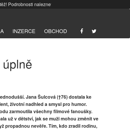
 Podrobnosti naleznete
ZDE
. | SRPNOVÁ soutěž! Podrobnost
RA
INZERCE
OBCHOD
 úplně
jednodušší. Jana Šulcová (†76) dostala ke
ent, životní nadhled a smysl pro humor.
odu zarmoutila všechny filmové fanoušky.
la už v dětství, jak se muži mohou změnit ve
ž propadnou nevěře. Tím, kdo zradil rodinu,