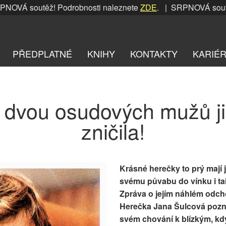
OVÁ soutěž! Podrobnosti naleznete
ZDE
. | SRPNOVÁ soutěž!
PŘEDPLATNÉ
KNIHY
KONTAKTY
KARIÉ
 dvou osudových mužů ji
zničila!
Krásné herečky to prý mají 
svému půvabu do vínku i tal
Zpráva o jejím náhlém odch
Herečka Jana Šulcová pozna
svém chování k blízkým, kdy