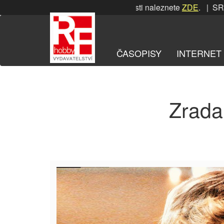
Přeskočit
SRPNOVÁ soutěž! Podrobnosti naleznete
ZDE
. | SRPN
na
obsah
ČASOPISY
INTERNET
Zrada