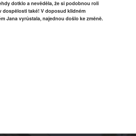
 tehdy dotklo a nevěděla, že si podobnou roli
 v dospělosti také! V doposud klidném
rém Jana vyrůstala, najednou došlo ke změně.