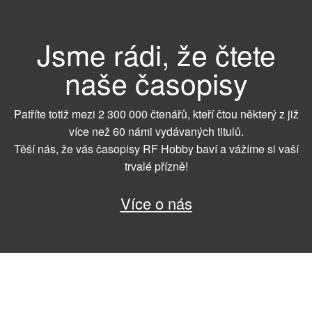
Jsme rádi, že čtete
naše časopisy
Patříte totiž mezi 2 300 000 čtenářů, kteří čtou některý z již
více než 60 námi vydávaných titulů.
Těší nás, že vás časopisy RF Hobby baví a vážíme si vaší
trvalé přízně!
Více o nás