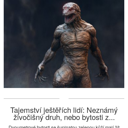
Tajemství ještěřích lidí: Neznámý
živočišný druh, nebo bytosti z...
Dvoumetrové bytosti se šupinatou zelenou kůží mají žít