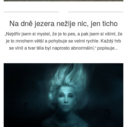
Na dně jezera nežije nic, jen ticho
„Nejdřív jsem si myslel, že je to pes, a pak jsem si všiml, že
je to mnohem větší a pohybuje se velmi rychle. Každý hrb
se vlnil a tvar těla byl naprosto abnormální,“ popisuje...