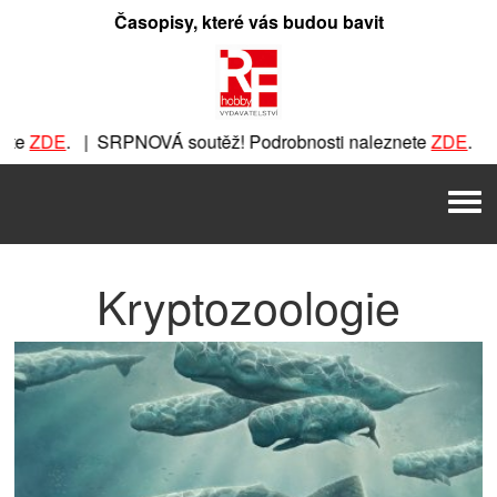
Přeskočit
Časopisy, které vás budou bavit
na
obsah
ZDE
. | SRPNOVÁ soutěž! Podrobnosti naleznete
ZDE
. | SRP
RPNOVÁ soutěž! Podrobnosti naleznete
ZDE
. | SRPNOVÁ sout
Men
utěž! Podrobnosti naleznete
ZDE
. | SRPNOVÁ soutěž! Podro
Kryptozoologie