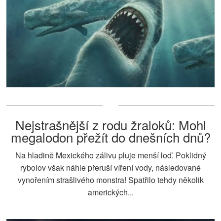
Nejstrašnější z rodu žraloků: Mohl
megalodon přežít do dnešních dnů?
Na hladině Mexického zálivu pluje menší loď. Poklidný
rybolov však náhle přeruší víření vody, následované
vynořením strašlivého monstra! Spatřilo tehdy několik
amerických...