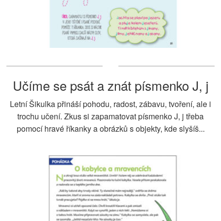
Učíme se psát a znát písmenko J, j
Letní Šikulka přináší pohodu, radost, zábavu, tvoření, ale i
trochu učení. Zkus si zapamatovat písmenko J, j třeba
pomocí hravé říkanky a obrázků s objekty, kde slyšíš...