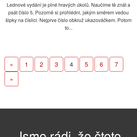
Lednové vydání je plné hravých úkolů. Naučíme tě znát a
psát číslo 5. Pozorně si prohlédni, jakým směrem vedou
šipky na číslici. Nejprve číslo obkruž ukazováčkem. Potom
to...
«
1
2
3
4
5
6
7
»
Jsme rádi, že čtete