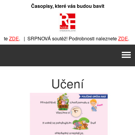
Přeskočit
Časopisy, které vás budou bavit
na
obsah
DE
. | SRPNOVÁ soutěž! Podrobnosti naleznete
ZDE
. | SRPN
PNOVÁ soutěž! Podrobnosti naleznete
ZDE
. | SRPNOVÁ soutě
Men
těž! Podrobnosti naleznete
ZDE
. | SRPNOVÁ soutěž! Podrob
Učení