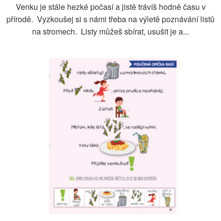
Venku je stále hezké počasí a jistě trávíš hodně času v
přírodě. Vyzkoušej si s námi třeba na výletě poznávání listů
na stromech. Listy můžeš sbírat, usušit je a...