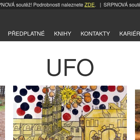
ěž! Podrobnosti naleznete
ZDE
. | SRPNOVÁ soutěž! Podrobn
PŘEDPLATNÉ
KNIHY
KONTAKTY
KARIÉ
UFO