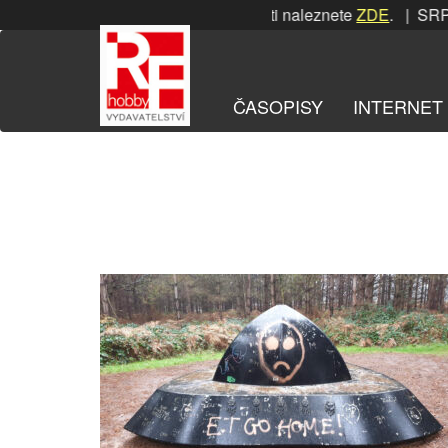
Přeskočit
PNOVÁ soutěž! Podrobnosti naleznete
ZDE
. | SRPNOVÁ sout
na
obsah
ČASOPISY
INTERNET