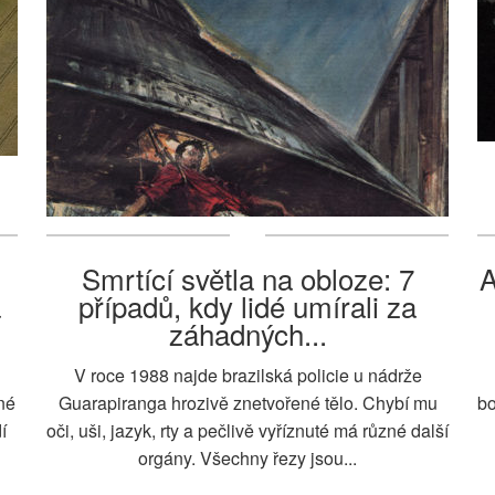
Smrtící světla na obloze: 7
A
a
případů, kdy lidé umírali za
záhadných...
V roce 1988 najde brazilská policie u nádrže
né
Guarapiranga hrozivě znetvořené tělo. Chybí mu
bo
í
oči, uši, jazyk, rty a pečlivě vyříznuté má různé další
orgány. Všechny řezy jsou...