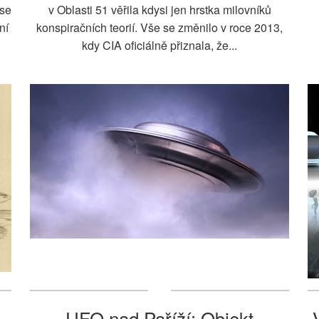
 se
v Oblasti 51 věřila kdysi jen hrstka milovníků
ní
konspiračních teorií. Vše se změnilo v roce 2013,
kdy CIA oficiálně přiznala, že...
UFO nad Paříží: Objekt