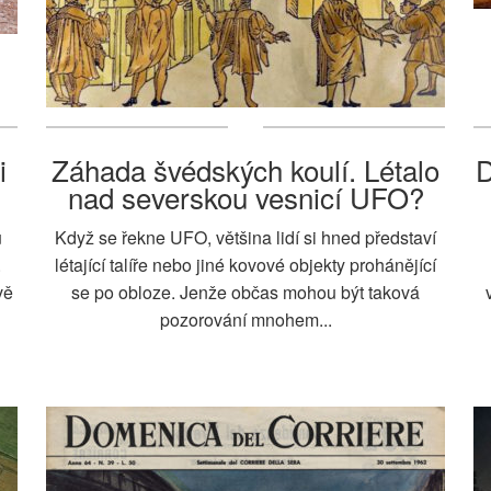
i
Záhada švédských koulí. Létalo
D
nad severskou vesnicí UFO?
u
Když se řekne UFO, většina lidí si hned představí
.
létající talíře nebo jiné kovové objekty prohánějící
vě
se po obloze. Jenže občas mohou být taková
pozorování mnohem...