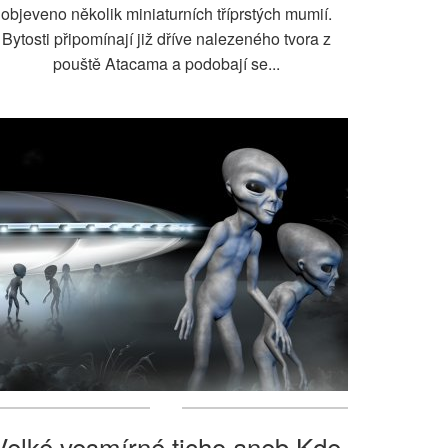
objeveno několik miniaturních tříprstých mumií.
Bytosti připomínají již dříve nalezeného tvora z
pouště Atacama a podobají se...
Velké vesmírné ticho aneb Kde