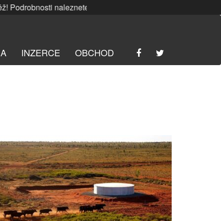
osti naleznete
ZDE
. | SRPNOVÁ soutěž! Podrobnosti nalez
RA
INZERCE
OBCHOD