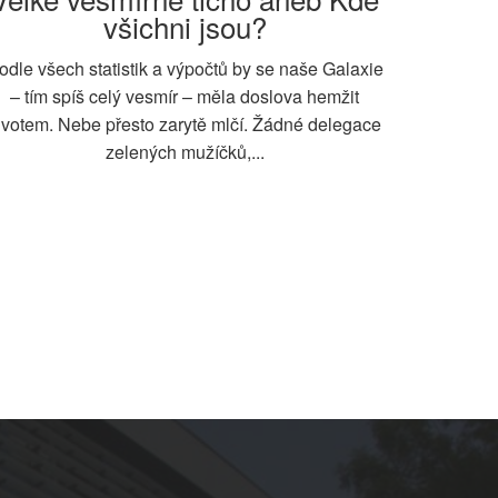
všichni jsou?
odle všech statistik a výpočtů by se naše Galaxie
– tím spíš celý vesmír – měla doslova hemžit
ivotem. Nebe přesto zarytě mlčí. Žádné delegace
zelených mužíčků,...