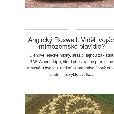
Anglický Roswell: Viděli vojác
mimozemské plavidlo?
Členové letecké hlídky, strážící tajnou základn
RAF Woodbridge, hledí překvapeně před sebe
V hustém hvozdu, nad nímž prolétávají, totiž prá
spatřili nezvyklé světlo....