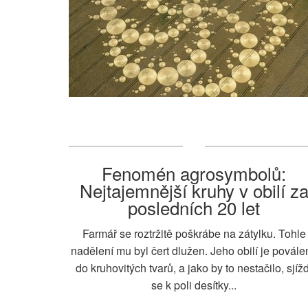
Fenomén agrosymbolů:
Nejtajemnější kruhy v obilí z
posledních 20 let
Farmář se roztržitě poškrábe na zátylku. Tohle
nadělení mu byl čert dlužen. Jeho obilí je povále
do kruhovitých tvarů, a jako by to nestačilo, sjížd
se k poli desítky...