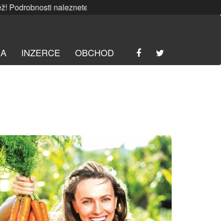
sti naleznete
ZDE
. | SRPNOVÁ soutěž! Podrobnosti nalezne
RA
INZERCE
OBCHOD