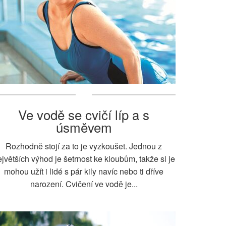
Ve vodě se cvičí líp a s
úsměvem
Rozhodně stojí za to je vyzkoušet. Jednou z
jvětších výhod je šetrnost ke kloubům, takže si je
mohou užít i lidé s pár kily navíc nebo ti dříve
narození. Cvičení ve vodě je...