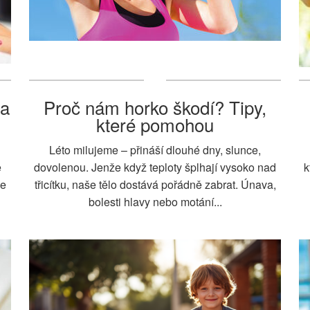
 a
Proč nám horko škodí? Tipy,
které pomohou
Léto milujeme – přináší dlouhé dny, slunce,
e
dovolenou. Jenže když teploty šplhají vysoko nad
k
Ke
třicítku, naše tělo dostává pořádně zabrat. Únava,
bolesti hlavy nebo motání...