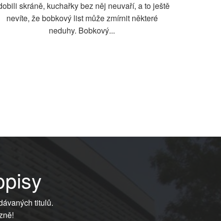
dobili skráně, kuchařky bez něj neuvaří, a to ještě
nevíte, že bobkový list může zmírnit některé
neduhy. Bobkový...
opisy
dávaných titulů.
zně!