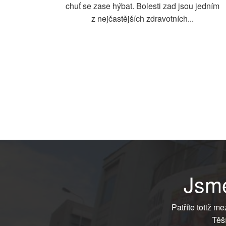
chuť se zase hýbat. Bolesti zad jsou jedním
z nejčastějších zdravotních...
Jsme
Patříte totiž m
Těš