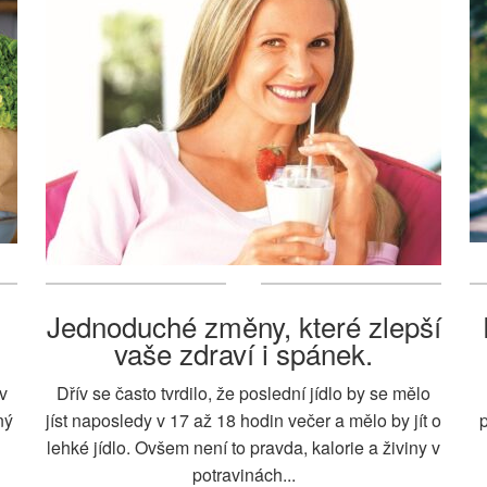
Jednoduché změny, které zlepší
vaše zdraví i spánek.
v
Dřív se často tvrdilo, že poslední jídlo by se mělo
ný
jíst naposledy v 17 až 18 hodin večer a mělo by jít o
p
lehké jídlo. Ovšem není to pravda, kalorie a živiny v
potravinách...