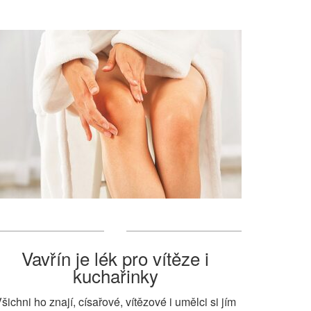
Vavřín je lék pro vítěze i
kuchařinky
šichni ho znají, císařové, vítězové i umělci si jím