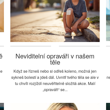
ě
Neviditelní opraváři v našem
těle
je
Když se řízneš nebo si odřeš koleno, možná jen
sykneš bolestí a jdeš dál. Uvnitř tvého těla se ale v
ne
i
tu chvíli rozjíždí neuvěřitelně složitá akce. Malí
„opraváři“ se...