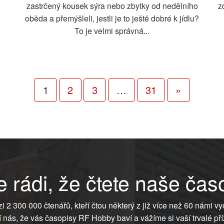
zastrčený kousek sýra nebo zbytky od nedělního
z
oběda a přemýšleli, jestli je to ještě dobré k jídlu?
To je velmi správná...
1
2
3
…
31
»
 rádi, že čtete naše čas
ezi 2 300 000 čtenářů, kteří čtou některý z již více než 60 námi vy
í nás, že vás časopisy RF Hobby baví a vážíme si vaší trvalé pří